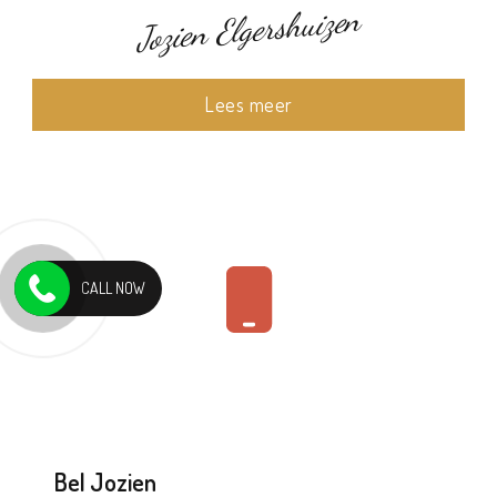
Jozien Elgershuizen
Lees meer
CALL NOW
Bel Jozien