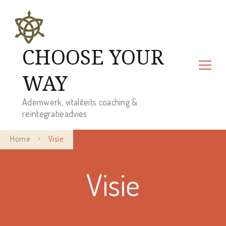
CHOOSE YOUR
WAY
Ademwerk, vitaliteits coaching &
reïntegratieadvies
Home
Visie
Visie