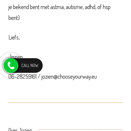
je bekend bent met astma, autisme, adhd, of hsp
bent)
Liefs,
Jozien
CALL NOW
06-28259161 / jozien@chooseyourway.eu
Over Jozien