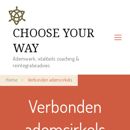
CHOOSE YOUR
WAY
Ademwerk, vitaliteits coaching &
reïntegratieadvies
Home
Verbonden ademcirkels
Verbonden
ademcirkels