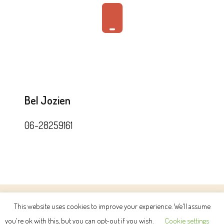
Bel Jozien
06-28259161
© Copyright2026
CHOOSE YOUR WAY
. Alle rechten
This website uses cookies to improve your experience. We'll assume
voorbehouden.
Success Coach | Ontwikkeld door
you're ok with this, but you can opt-out if you wish.
Cookie settings