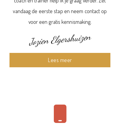
coach en trainer help ik je graag verder. Zet
vandaag de eerste stap en neem contact op
voor een gratis kennismaking.
Jozien Elgershuizen
Lees meer