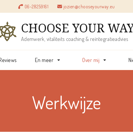
06-28259161
jozien@chooseyourway.eu
CHOOSE YOUR WA
Ademwerk, vitaliteits coaching & reïntegratieadvies
Reviews
En meer
Over mij
N
Werkwijze