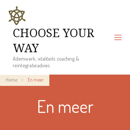
CHOOSE YOUR
WAY
Ademwerk, vitaliteits coaching &
reïntegratieadvies
Home
En meer
En meer