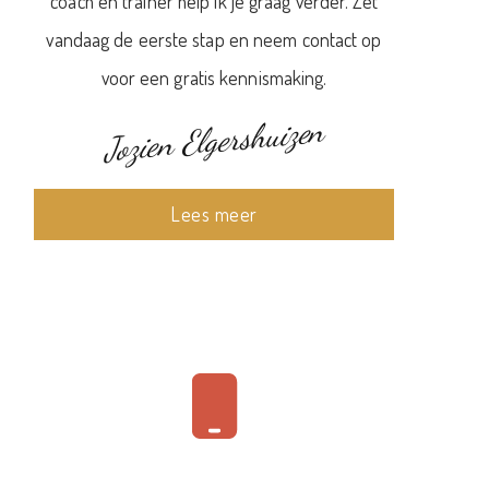
coach en trainer help ik je graag verder. Zet
vandaag de eerste stap en neem contact op
voor een gratis kennismaking.
Jozien Elgershuizen
Lees meer