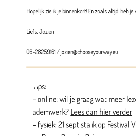
Hopelijk zie ik je binnenkort! En zoals altijd: heb j
Liefs, Jozien
06-28259161 / jozien@chooseyourway.eu
Tips:
– online: wil je graag wat meer le
ademwerk?
Lees dan hier verder
– fysiek: 21 sept sta ik op Festival 