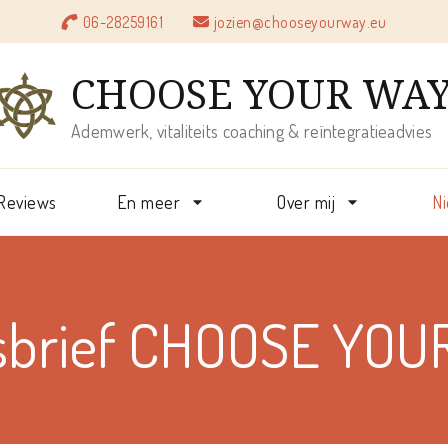
06-28259161
jozien@chooseyourway.eu
CHOOSE YOUR WA
Ademwerk, vitaliteits coaching & reïntegratieadvies
Reviews
En meer
Over mij
N
sbrief CHOOSE YOU