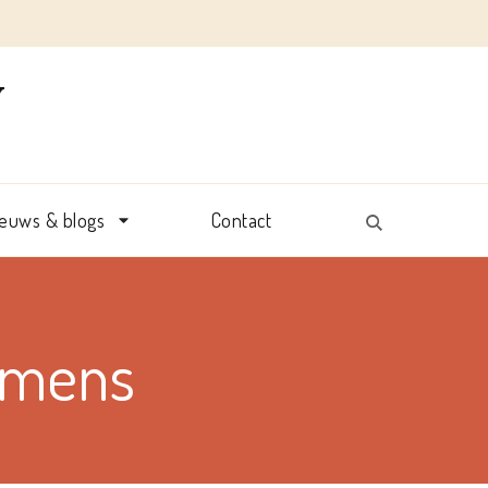
Y
ieuws & blogs
Contact
emens