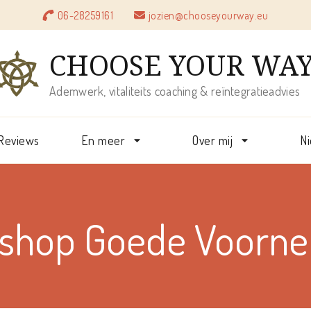
06-28259161
jozien@chooseyourway.eu
CHOOSE YOUR WA
Ademwerk, vitaliteits coaching & reïntegratieadvies
Reviews
En meer
Over mij
N
shop Goede Voorn