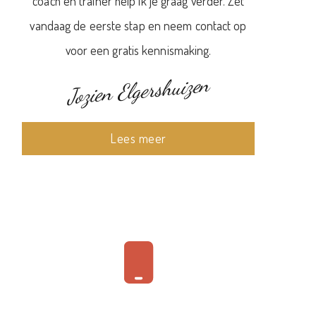
coach en trainer help ik je graag verder. Zet
vandaag de eerste stap en neem contact op
voor een gratis kennismaking.
Jozien Elgershuizen
Lees meer